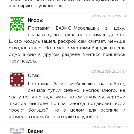
расширяют функционал.
27.05.2026 12:09:54
Игорь
Поставил БАЗИС-Мебельщик в цеху,
сначала долго тыкал не понимал где что.
Шкаф модуль зашел, раскрой сам считает, меньше
отходов стало. Но в меню местами бардак, ищешь
одно а оно в другом разделе. Учиться пришлось
пару недель.
02.06.2026 10:54:14
Стас
Поставил базис мебельщик на работе,
сначала тупил сильно. кнопок много, не
сразу понятно куда жать. потом втянулся, чертежи
шкафов быстрее пошли. иногда подвисает если
проект большой. но в целом для распила и
размеров норм, без него уже не удобно.
20.07.2026 15:06:59
Вадим